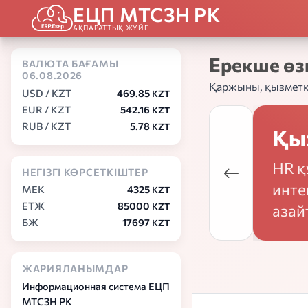
ЕЦП МТСЗН РК
АҚПАРАТТЫҚ ЖҮЙЕ
Ерекше өз
ВАЛЮТА БАҒАМЫ
06.08.2026
Қаржыны, қызметке
USD / KZT
469.85
KZT
EUR / KZT
542.16
KZT
RUB / KZT
5.78
KZT
Қыз
HR қ
НЕГІЗГІ КӨРСЕТКІШТЕР
инте
MEK
4325
KZT
ЕТЖ
85000
азай
KZT
БЖ
17697
KZT
ЖАРИЯЛАНЫМДАР
Информационная система ЕЦП
МТСЗН РК