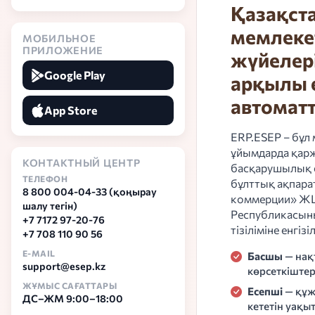
Қазақст
мемлеке
МОБИЛЬНОЕ
ПРИЛОЖЕНИЕ
жүйелері
Google Play
арқылы 
автомат
App Store
ERP.ESEP – бұл
ұйымдарда қар
КОНТАКТНЫЙ ЦЕНТР
басқарушылық е
ТЕЛЕФОН
бұлттық ақпара
8 800 004-04-33
(қоңырау
коммерции» ЖШС
шалу тегін)
Республикасыны
+7 7172 97-20-76
тізіліміне енгізі
+7 708 110 90 56
E-MAIL
Басшы
— нақ
support@esep.kz
көрсеткіштер
ЖҰМЫС САҒАТТАРЫ
Есепші
— құж
ДС–ЖМ 9:00–18:00
кететін уақы