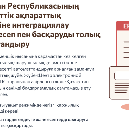
ан Республикасының
ттік ақпараттық
не интеграциялау
есеп пен басқаруды толық
тандыру
 меншік нысанына қарамастан кез келген
жылық-шаруашылық қызметті және
септі автоматтандыруға арналған заманауи
ттық жүйе. Жүйе «Центр электронной
 тарапынан әзірленген және Қазақстан
ң сенімді бағдарламалық қамтамасыз ету
лген.
ты уақыт режимінде негізгі қаржылық
ді көреді.
аттарды өңдеуге және есептерді шығаруға
тты қысқартады.