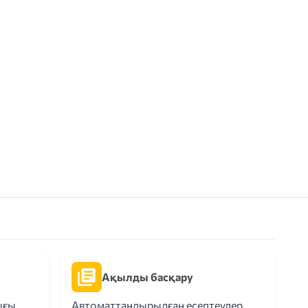
Ақылды басқару
ығы
Автоматтандырылған есептеулер