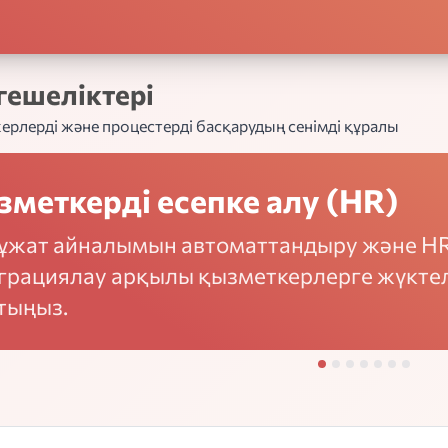
гешеліктері
рлерді және процестерді басқарудың сенімді құралы
меткерді есепке алу (HR)
ұжат айналымын автоматтандыру және H
грациялау арқылы қызметкерлерге жүктел
тыңыз.