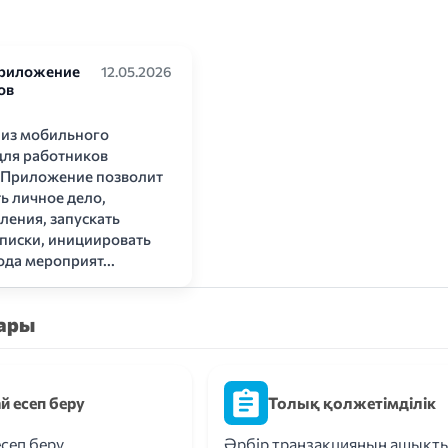
риложение
12.05.2026
ов
лиз мобильного
ля работников
 Приложение позволит
ь личное дело,
ления, запускать
писки, инициировать
да мероприят...
ары
й есеп беру
Толық қолжетімділік
есеп беру
Әрбір транзакцияның ашықт