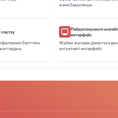
және бақылануы
Пайдаланушыға ыңғай
з сақтау
интерфейс
ифрлаумен бұлттағы
Жүйені жылдам дамытуға арн
жаттардың
интуитивті интерфейс