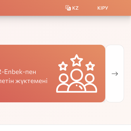
KZ
КІРУ
R-Enbek-пен
етін жүктемені