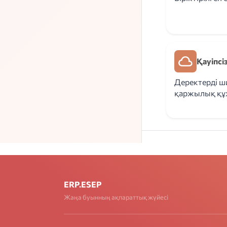
Қауіпсі
Деректерді ш
қаржылық құ
ERP.ESEP
Жаңа буынның ақпараттық жүйесі