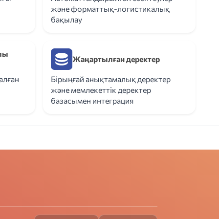
және форматтық-логистикалық
бақылау
лы
Жаңартылған деректер
алған
Бірыңғай анықтамалық деректер
және мемлекеттік деректер
базасымен интеграция