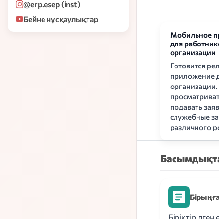
@erp.esep (inst)
Бейне нұсқаулықтар
Мобильное п
для работник
организации
Готовится ре
приложение д
организации.
просматриват
подавать заяв
служебные за
различного ро
Басымдықт
Бірыңға
Біріктірілген 